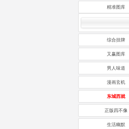
精准图库
综合挂牌
又赢图库
男人味道
漫画玄机
东城西就
正版四不像
生活幽默