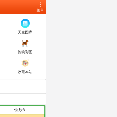
菜单
天空图库
跑狗彩图
收藏本站