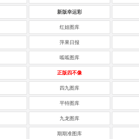
新版幸运彩
红姐图库
萍果日报
呱呱图库
正版四不像
四九图库
平特图库
九龙图库
期期准图库