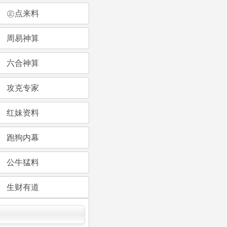
㊣点来料
周易神算
六合神算
攻克专家
红妹资料
跑狗内幕
公牛猛料
生财有道