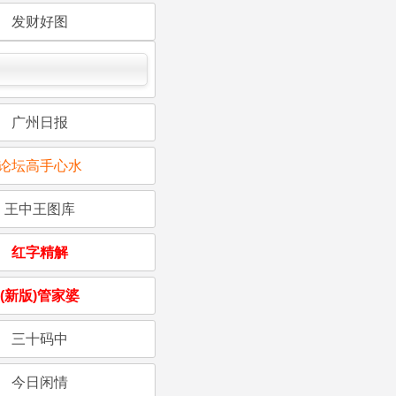
发财好图
广州日报
论坛高手心水
王中王图库
红字精解
(新版)管家婆
三十码中
今日闲情