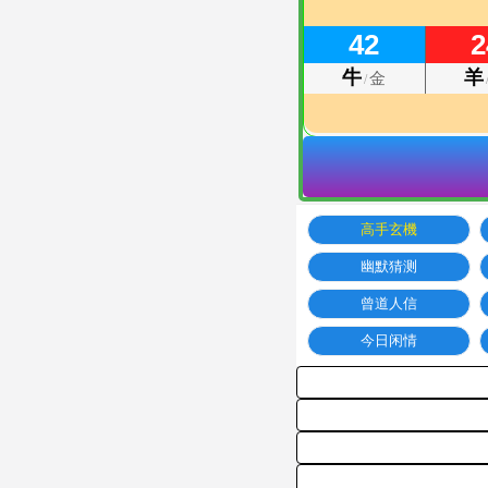
高手玄機
幽默猜测
曾道人信
今日闲情