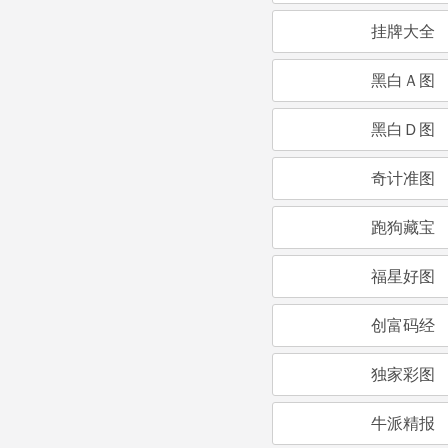
挂牌大全
黑白Ａ图
黑白Ｄ图
奇计准图
跑狗藏宝
福星好图
创富码经
独家彩图
牛派精报