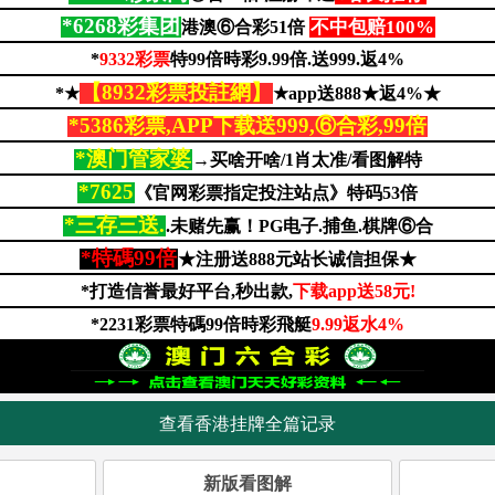
*6268彩集团
不中包赔100%
港澳⑥合彩51倍
*
9332彩票
特99倍時彩9.99倍.送999.返4%
【8932彩票投註網】
*★
★app送888★返4%★
*5386彩票,APP下载送999,⑥合彩,99倍
*澳门管家婆
→买啥开啥/1肖太准/看图解特
*7625
《官网彩票指定投注站点》特码53倍
*三存三送.
.未赌先赢！PG电子.捕鱼.棋牌⑥合
*特碼99倍
★注册送888元站长诚信担保★
*打造信誉最好平台,秒出款,
下载app送58元!
*2231彩票特碼99倍時彩飛艇
9.99返水4%
查看香港挂牌全篇记录
新版看图解