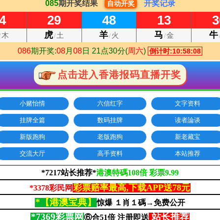
点击进入香港报码直播开奖
小赌怡情
六信红字
文字资料
挂牌全篇
数码挂牌
读者論谈
新版跑狗
老版跑狗
新老藏宝
交流大厅
高手资料
本站推荐
*7217站长推荐*
港澳特碼108倍 彩票9.99
彩票赔率最高,下载APP送78元
*3378彩民网
*【港澳宝典】
惊爆 １肖１碼→免费公开
*7369彩票网
站长推荐
⑥合51倍 注册即送