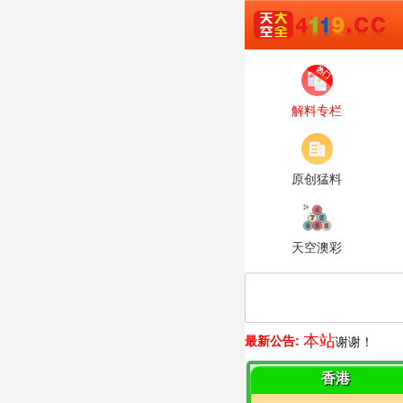
热门
解料专栏
原创猛料
天空澳彩
收藏本站
最新公告:
便大家记住本站，请广大网友上点上方的
谢谢！