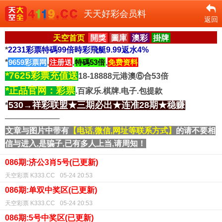
天天好彩会员料
返回
天空首页
開獎
圖庫
澳彩
掛牌
*
2231彩票特碼99倍時彩飛艇9.99返水4%
*
9659彩票网
,
注册送
,
特碼53倍
,
免费资料
*7625彩票充值送
18-18888元港澳⑥合53倍
*正品官网：彩票
.百家乐.棋牌.电子.包提款
530→祥彩联盟★三期必出★连准28期★稳赚
*
──────────
文章与图片中带有
【电话,微信,网址等联系方式】
的请不要相
信与进入,是骗子,已有多人上当,请周知！
086期:济公3肖5号(已更新)
天空彩票 K333.CC
05-24 20:53
086期:单双中奖区(已更新)
天空彩票 K333.CC
05-24 20:53
086期:5号中奖区(已更新)