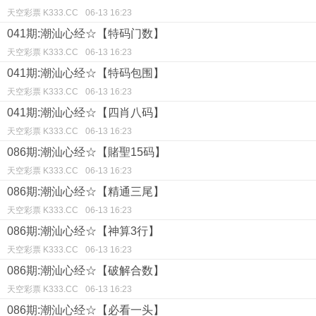
天空彩票 K333.CC
06-13 16:23
041期:潮汕心经☆【特码门数】
天空彩票 K333.CC
06-13 16:23
041期:潮汕心经☆【特码包围】
天空彩票 K333.CC
06-13 16:23
041期:潮汕心经☆【四肖八码】
天空彩票 K333.CC
06-13 16:23
086期:潮汕心经☆【賭聖15码】
天空彩票 K333.CC
06-13 16:23
086期:潮汕心经☆【精通三尾】
天空彩票 K333.CC
06-13 16:23
086期:潮汕心经☆【神算3行】
天空彩票 K333.CC
06-13 16:23
086期:潮汕心经☆【破解合数】
天空彩票 K333.CC
06-13 16:23
086期:潮汕心经☆【必看一头】