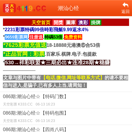
潮汕心经
返回
天空首页
開獎
圖庫
澳彩
掛牌
*
2231彩票特碼99倍時彩飛艇9.99返水4%
*
9659彩票网
,
注册送
,
特碼53倍
,
免费资料
*7625彩票充值送
18-18888元港澳⑥合53倍
*正品官网：彩票
.百家乐.棋牌.电子.包提款
530→祥彩联盟★三期必出★连准28期★稳赚
*
──────────
文章与图片中带有
【电话,微信,网址等联系方式】
的请不要相
信与进入,是骗子,已有多人上当,请周知！
086期:潮汕心经☆【特码门数】
天空彩票 K333.CC
06-13 16:23
086期:潮汕心经☆【特码包围】
天空彩票 K333.CC
06-13 16:23
086期:潮汕心经☆【四肖八码】