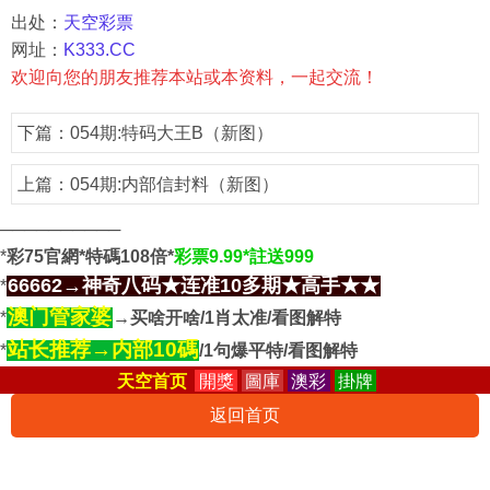
出处：
天空彩票
网址：
K333.CC
欢迎向您的朋友推荐本站或本资料，一起交流！
下篇：
054期:特码大王B（新图）
上篇：
054期:内部信封料（新图）
──────────
*
彩75官網*特碼108倍*
彩票9.99*註送999
66662→神奇八码★连准10多期★高手★★
*
澳门管家婆
*
→买啥开啥/1肖太准/看图解特
站长推荐→内部10碼
*
/1句爆平特/看图解特
天空首页
開獎
圖庫
澳彩
掛牌
返回首页