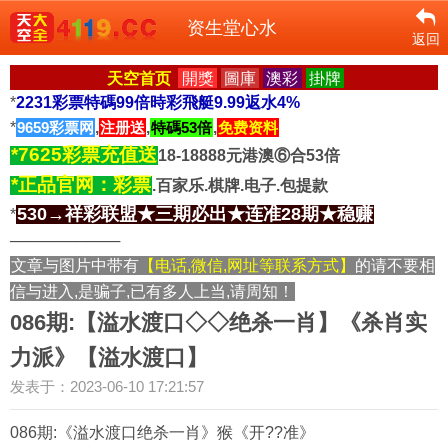
资生堂心水
返回
天空首页
開獎
圖庫
澳彩
掛牌
*
2231彩票特碼99倍時彩飛艇9.99返水4%
*
9659彩票网
,
注册送
,
特碼53倍
,
免费资料
*7625彩票充值送
18-18888元港澳⑥合53倍
*正品官网：彩票
.百家乐.棋牌.电子.包提款
530→祥彩联盟★三期必出★连准28期★稳赚
*
──────────
文章与图片中带有
【电话,微信,网址等联系方式】
的请不要相
信与进入,是骗子,已有多人上当,请周知！
086期:【溢水渡口◇◇绝杀一肖】《杀肖实
力派》【溢水渡口】
发表于：2023-06-10 17:21:57
086期:《溢水渡口绝杀一肖》猴《开??准》