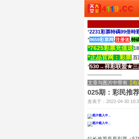
*
2231彩票特碼99倍時
*
9659彩票网
,
注册送
,
特碼
*7625彩票充值送
1
*正品官网：彩票
.
530→祥彩联盟★
*
──────────
文章与图片中带有
【电
025期：彩民推
发表于：2022-04-30 10:3
站长推荐凤凰彩票（5789.