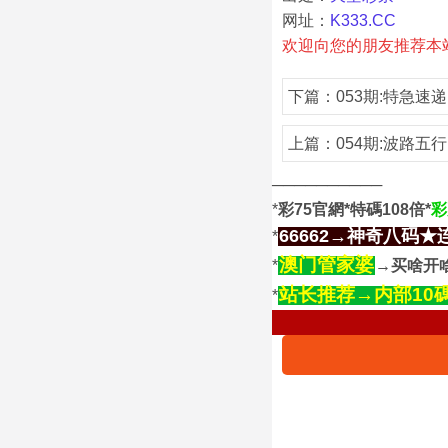
网址：
K333.CC
欢迎向您的朋友推荐本
下篇：
053期:特急速递
上篇：
054期:波路五行
──────────
*
彩75官網*特碼108倍*
彩
66662→神奇八码
*
澳门管家婆
*
→买啥开啥
站长推荐→内部10
*