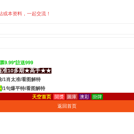
站或本资料，一起交流！
票9.99*註送999
★连准10多期★高手★★
/1肖太准/看图解特
碼
/1句爆平特/看图解特
天空首页
開獎
圖庫
澳彩
掛牌
返回首页