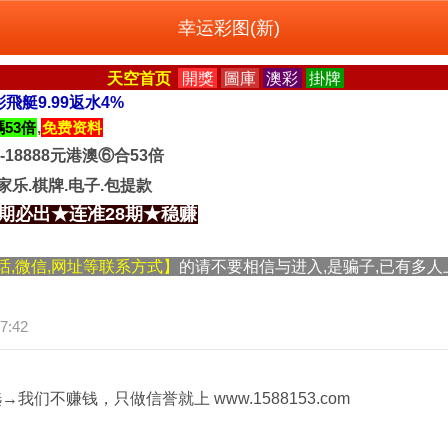
幸运彩图(新)
天空首页
開獎
圖庫
澳彩
掛牌
彩飛艇9.99返水4%
53倍
,
免费资料
8-18888元港澳⑥合53倍
百家乐.棋牌.电子.包提款
三期必出★连准28期★稳赚
话,微信,网址等联系方式】
的请不要相信与进入,是骗子,已有多人
7:42
→我们不赚钱，只做信誉就上 www.1588153.com