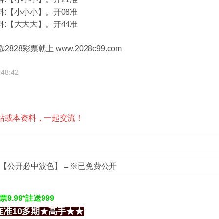
料:【小小小】。开08准
料:【大大大】。开44准
8彩票就上 www.2028c99.com
48:42
站或本资料，一起交流！
彩票【公开必中波色】←※已免费公开
票9.99*註送999
★连准10多期★高手★★