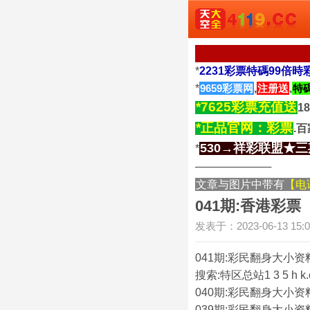
*
2231彩票特碼99倍時
*
9659彩票网
,
注册送
,
特碼
*7625彩票充值送
1
*正品官网：彩票
.
530→祥彩联盟★
*
──────────
文章与图片中带有
【电
041期:香港彩
发表于：2023-06-13 15:0
041期:彩民翻身大小资
搜索:特区总站1 3 5 h
040期:彩民翻身大小资
039期:彩民翻身大小资