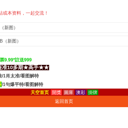
站或本资料，一起交流！
特（新图）
王B（新图）
票9.99*註送999
★连准10多期★高手★★
/1肖太准/看图解特
碼
/1句爆平特/看图解特
天空首页
開獎
圖庫
澳彩
掛牌
返回首页