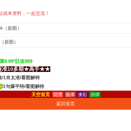
站或本资料，一起交流！
王A（新图）
羸（新图）
票9.99*註送999
★连准10多期★高手★★
/1肖太准/看图解特
碼
/1句爆平特/看图解特
天空首页
開獎
圖庫
澳彩
掛牌
返回首页