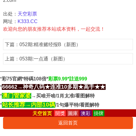
2.com
出处：
天空彩票
网址：
K333.CC
欢迎向您的朋友推荐本站或本资料，一起交流！
下篇：
052期:精准赌经报B（新图）
上篇：
053期:一点通（新图）
──────────
*
彩75官網*特碼108倍*
彩票9.99*註送999
66662→神奇八码★连准10多期★高手★★
*
澳门管家婆
*
→买啥开啥/1肖太准/看图解特
站长推荐→内部10碼
*
/1句爆平特/看图解特
天空首页
開獎
圖庫
澳彩
掛牌
返回首页