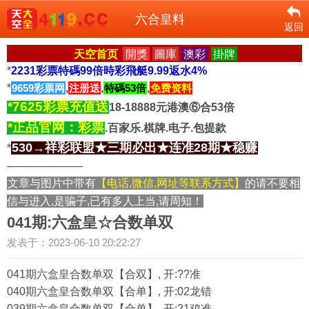
六合皇料
返回
天空首页
開獎
圖庫
澳彩
掛牌
*
2231彩票特碼99倍時彩飛艇9.99返水4%
*
9659彩票网
,
注册送
,
特碼53倍
,
免费资料
*7625彩票充值送
18-18888元港澳⑥合53倍
*正品官网：彩票
.百家乐.棋牌.电子.包提款
530→祥彩联盟★三期必出★连准28期★稳赚
*
──────────
文章与图片中带有
【电话,微信,网址等联系方式】
的请不要相
信与进入,是骗子,已有多人上当,请周知！
041期:六盒皇☆合数单双
发表于：2023-06-10 20:22:27
041期六盒皇合数单双【合双】, 开:??准
040期六盒皇合数单双【合单】, 开:02龙错
039期六盒皇合数单双【合单】, 开:21鸡准