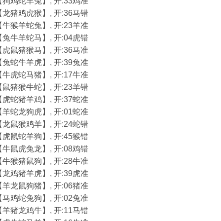
狗鸡蛇羊兔】, 开:33鸡准
龙猪鸡虎猴】, 开:36马错
牛猴羊蛇兔】, 开:23羊准
兔牛羊蛇马】, 开:04虎错
虎鼠猪猴马】, 开:36马准
兔蛇牛羊虎】, 开:39兔准
牛虎蛇马猪】, 开:17牛准
鼠猪猴牛蛇】, 开:23羊错
虎蛇猪羊鸡】, 开:37蛇准
羊蛇龙狗虎】, 开:01蛇准
龙鼠猴鸡羊】, 开:24蛇错
虎鼠蛇羊狗】, 开:45猴错
牛鼠虎兔龙】, 开:08鸡错
牛猴猪鼠狗】, 开:28牛准
龙鸡猪羊虎】, 开:39虎准
羊龙鼠狗猪】, 开:06猪准
马鸡蛇兔狗】, 开:02兔准
羊猪龙鸡牛】, 开:11马错