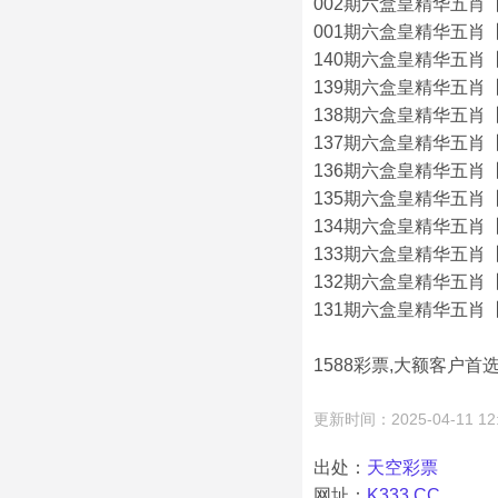
002期六盒皇精华五肖【
001期六盒皇精华五肖【
140期六盒皇精华五肖【
139期六盒皇精华五肖【
138期六盒皇精华五肖【
137期六盒皇精华五肖【
136期六盒皇精华五肖【
135期六盒皇精华五肖【
134期六盒皇精华五肖【
133期六盒皇精华五肖【
132期六盒皇精华五肖【
131期六盒皇精华五肖【
1588彩票,大额客户首选
更新时间：2025-04-11 12:
出处：
天空彩票
网址：
K333.CC