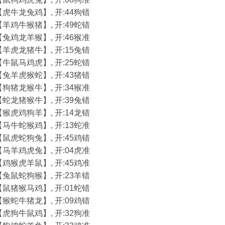
虎牛龙兔鸡】, 开:44狗错
羊鸡牛猴猪】, 开:49蛇错
兔鸡龙羊猴】, 开:46猴准
羊虎龙猪牛】, 开:15兔错
牛鼠马鸡虎】, 开:25蛇错
兔羊虎猴蛇】, 开:43猪错
狗猪龙猴牛】, 开:34猴准
蛇龙猪猴牛】, 开:39兔错
猴虎鸡狗羊】, 开:14龙错
马牛蛇猴鸡】, 开:13蛇准
鼠虎蛇狗兔】, 开:45鸡错
马羊鸡虎兔】, 开:04虎准
鸡猴虎羊鼠】, 开:45鸡准
兔鼠蛇狗猴】, 开:23羊错
鼠猪猴马鸡】, 开:01蛇错
猴蛇牛猪龙】, 开:09鸡错
虎狗牛鼠鸡】, 开:32狗准