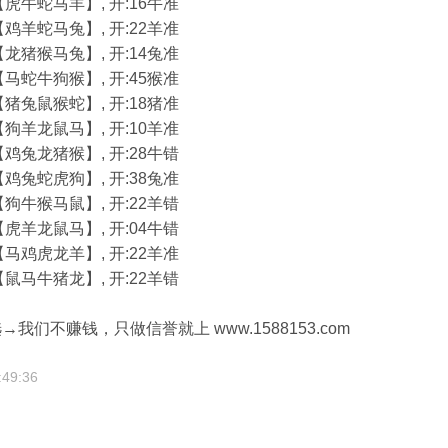
虎牛蛇马羊】, 开:16牛准
鸡羊蛇马兔】, 开:22羊准
龙猪猴马兔】, 开:14兔准
马蛇牛狗猴】, 开:45猴准
猪兔鼠猴蛇】, 开:18猪准
狗羊龙鼠马】, 开:10羊准
鸡兔龙猪猴】, 开:28牛错
鸡兔蛇虎狗】, 开:38兔准
狗牛猴马鼠】, 开:22羊错
虎羊龙鼠马】, 开:04牛错
马鸡虎龙羊】, 开:22羊准
鼠马牛猪龙】, 开:22羊错
→我们不赚钱，只做信誉就上 www.1588153.com
49:36