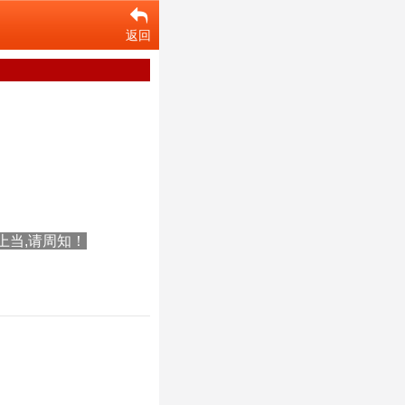
返回
上当,请周知！