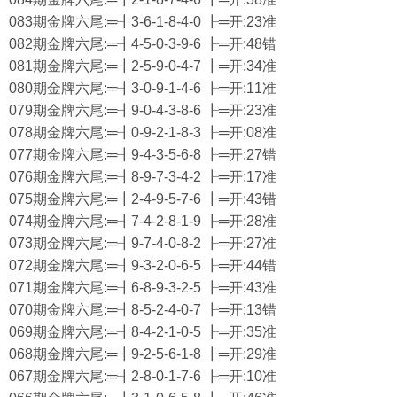
083期金牌六尾:═┨3-6-1-8-4-0 ┠═开:23准
082期金牌六尾:═┨4-5-0-3-9-6 ┠═开:48错
081期金牌六尾:═┨2-5-9-0-4-7 ┠═开:34准
080期金牌六尾:═┨3-0-9-1-4-6 ┠═开:11准
079期金牌六尾:═┨9-0-4-3-8-6 ┠═开:23准
078期金牌六尾:═┨0-9-2-1-8-3 ┠═开:08准
077期金牌六尾:═┨9-4-3-5-6-8 ┠═开:27错
076期金牌六尾:═┨8-9-7-3-4-2 ┠═开:17准
075期金牌六尾:═┨2-4-9-5-7-6 ┠═开:43错
074期金牌六尾:═┨7-4-2-8-1-9 ┠═开:28准
073期金牌六尾:═┨9-7-4-0-8-2 ┠═开:27准
072期金牌六尾:═┨9-3-2-0-6-5 ┠═开:44错
071期金牌六尾:═┨6-8-9-3-2-5 ┠═开:43准
070期金牌六尾:═┨8-5-2-4-0-7 ┠═开:13错
069期金牌六尾:═┨8-4-2-1-0-5 ┠═开:35准
068期金牌六尾:═┨9-2-5-6-1-8 ┠═开:29准
067期金牌六尾:═┨2-8-0-1-7-6 ┠═开:10准