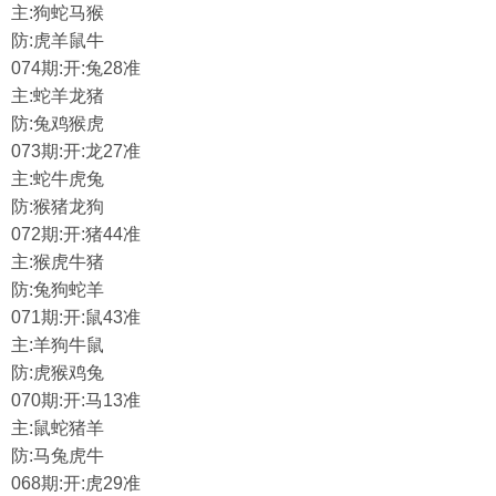
主:狗蛇马猴
防:虎羊鼠牛
074期:开:兔28准
主:蛇羊龙猪
防:兔鸡猴虎
073期:开:龙27准
主:蛇牛虎兔
防:猴猪龙狗
072期:开:猪44准
主:猴虎牛猪
防:兔狗蛇羊
071期:开:鼠43准
主:羊狗牛鼠
防:虎猴鸡兔
070期:开:马13准
主:鼠蛇猪羊
防:马兔虎牛
068期:开:虎29准