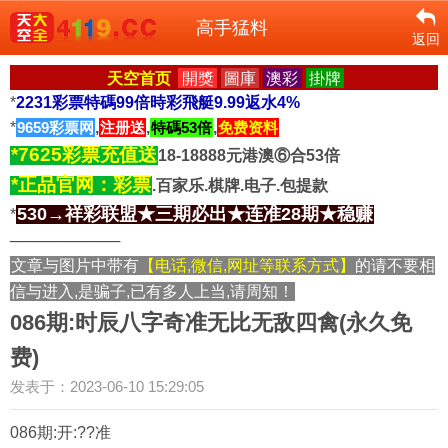
高手猛料
返回
天空首页
開獎
圖庫
澳彩
掛牌
*
2231彩票特碼99倍時彩飛艇9.99返水4%
*
9659彩票网
,
注册送
,
特碼53倍
,
免费资料
*7625彩票充值送
18-18888元港澳⑥合53倍
*正品官网：彩票
.百家乐.棋牌.电子.包提款
530→祥彩联盟★三期必出★连准28期★稳赚
*
──────────
文章与图片中带有
【电话,微信,网址等联系方式】
的请不要相
信与进入,是骗子,已有多人上当,请周知！
086期:时辰八字奇准无比无敌四禽(永久免
费)
发表于：2023-06-10 15:29:05
086期:开:??准