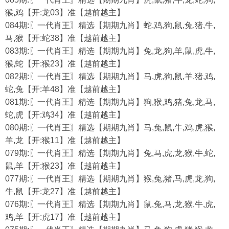
猴,鸡【开:龙03】准【越前越主】
084期:〖一代肖王〗精选【期期九肖】蛇,鸡,狗,鼠,兔,猪,牛,
马,猴【开:蛇38】准【越前越主】
083期:〖一代肖王〗精选【期期九肖】兔,龙,狗,羊,鼠,虎,牛,
猴,蛇【开:猴23】准【越前越主】
082期:〖一代肖王〗精选【期期九肖】马,虎,狗,鼠,羊,猪,鸡,
蛇,兔【开:羊48】准【越前越主】
081期:〖一代肖王〗精选【期期九肖】狗,猴,鸡,猪,兔,龙,马,
蛇,虎【开:鸡34】准【越前越主】
080期:〖一代肖王〗精选【期期九肖】马,兔,鼠,牛,鸡,虎,猴,
羊,龙【开:猴11】准【越前越主】
079期:〖一代肖王〗精选【期期九肖】兔,马,虎,龙,猴,牛,蛇,
鼠,羊【开:猴23】准【越前越主】
077期:〖一代肖王〗精选【期期九肖】猴,兔,猪,马,虎,龙,狗,
牛,鼠【开:龙27】准【越前越主】
076期:〖一代肖王〗精选【期期九肖】鼠,兔,马,龙,猴,牛,虎,
鸡,羊【开:虎17】准【越前越主】