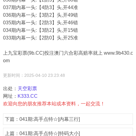
037期内幕一头:【4防3】头,开44准
036期内幕一头:【3防2】头,开49错
035期内幕一头:【2防3】头,开46错
034期内幕一头:【3防2】头,开15错
033期内幕一头:【2防0】头,开25准
上九宝彩票(9b.CC)投注澳门六合彩高赔率就上 www.9b430.c
om
更新时间：2025-04-10 23:23:48
出处：
天空彩票
网址：
K333.CC
欢迎向您的朋友推荐本站或本资料，一起交流！
下篇：
041期:高手点特☆[内幕三行]
上篇：
041期:高手点特☆[特码大小]