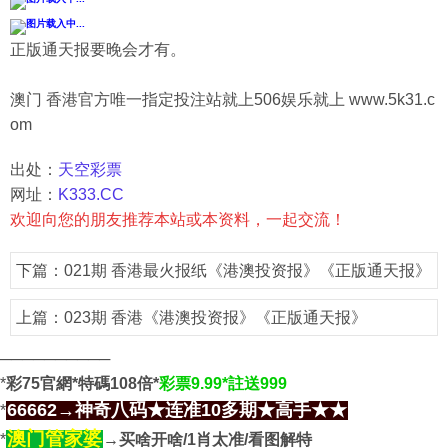
正版通天报要晚会才有。
澳门 香港官方唯一指定投注站就上506娱乐就上 www.5k31.c
om
出处：
天空彩票
网址：
K333.CC
欢迎向您的朋友推荐本站或本资料，一起交流！
下篇：
021期 香港最火报纸《港澳投资报》《正版通天报》
上篇：
023期 香港《港澳投资报》《正版通天报》
──────────
*
彩75官網*特碼108倍*
彩票9.99*註送999
66662→神奇八码★连准10多期★高手★★
*
澳门管家婆
*
→买啥开啥/1肖太准/看图解特