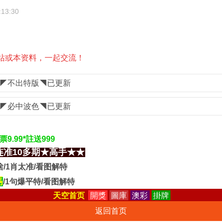
13:30
站或本资料，一起交流！
至尊◤不出特版◥已更新
至尊◤必中波色◥已更新
票9.99*註送999
★连准10多期★高手★★
/1肖太准/看图解特
碼
/1句爆平特/看图解特
天空首页
開獎
圖庫
澳彩
掛牌
返回首页