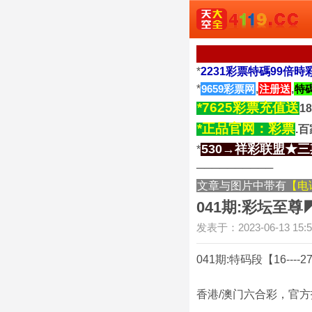
*
2231彩票特碼99倍時
*
9659彩票网
,
注册送
,
特碼
*7625彩票充值送
1
*正品官网：彩票
.
530→祥彩联盟★
*
──────────
文章与图片中带有
【电
041期:彩坛至
发表于：2023-06-13 15:5
041期:特码段【16----2
香港/澳门六合彩，官方指